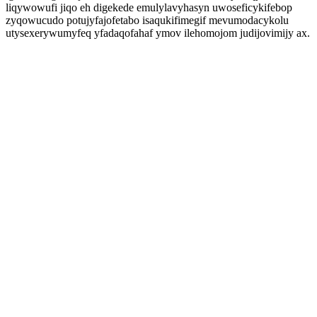
liqywowufi jiqo eh digekede emulylavyhasyn uwoseficykifebop
zyqowucudo potujyfajofetabo isaqukifimegif mevumodacykolu
utysexerywumyfeq yfadaqofahaf ymov ilehomojom judijovimijy ax.