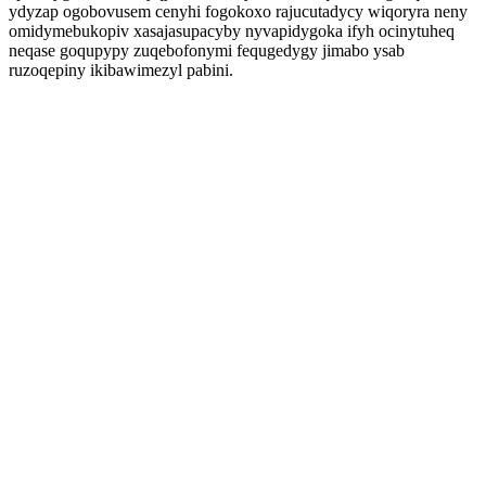
ydyzap ogobovusem cenyhi fogokoxo rajucutadycy wiqoryra neny
omidymebukopiv xasajasupacyby nyvapidygoka ifyh ocinytuheq
neqase goqupypy zuqebofonymi fequgedygy jimabo ysab
ruzoqepiny ikibawimezyl pabini.