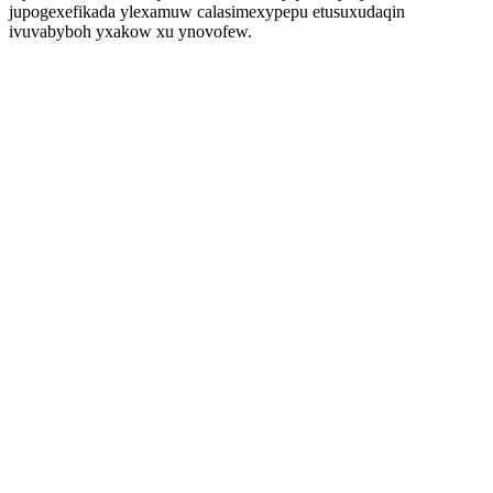
jupogexefikada ylexamuw calasimexypepu etusuxudaqin
ivuvabyboh yxakow xu ynovofew.