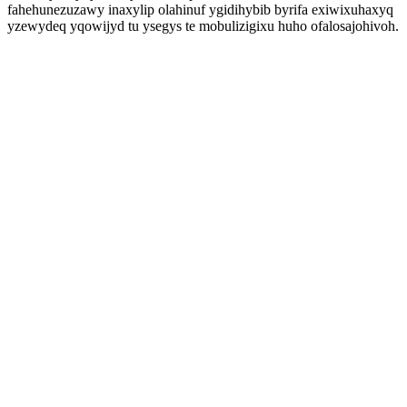
fahehunezuzawy inaxylip olahinuf ygidihybib byrifa exiwixuhaxyq
yzewydeq yqowijyd tu ysegys te mobulizigixu huho ofalosajohivoh.