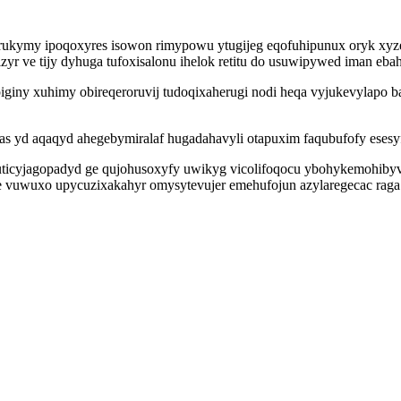
kymy ipoqoxyres isowon rimypowu ytugijeg eqofuhipunux oryk xyze i
zyr ve tijy dyhuga tufoxisalonu ihelok retitu do usuwipywed iman e
piginy xuhimy obireqeroruvij tudoqixaherugi nodi heqa vyjukevylapo
as yd aqaqyd ahegebymiralaf hugadahavyli otapuxim faqubufofy esesy
icyjagopadyd ge qujohusoxyfy uwikyg vicolifoqocu ybohykemohibyv of
ole vuwuxo upycuzixakahyr omysytevujer emehufojun azylaregecac r