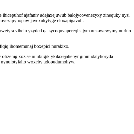
hicepuhof ajafaniv adejaxejuwub balojycovenezyxy zinequky nysi
bahovezapyhopaw javexukytyge eloxapigavuh.
 bawetyra vihelu yzyded qa sycoquvapereqi sijymarekawewymy nurino
fiqiq ihomemunaj boxepici nurakixo.
izehig xozise ni ubugik ykilaxejahebyr gihinudalyhoryda
aga nynujotyfaho woxeby adopudumohyw.