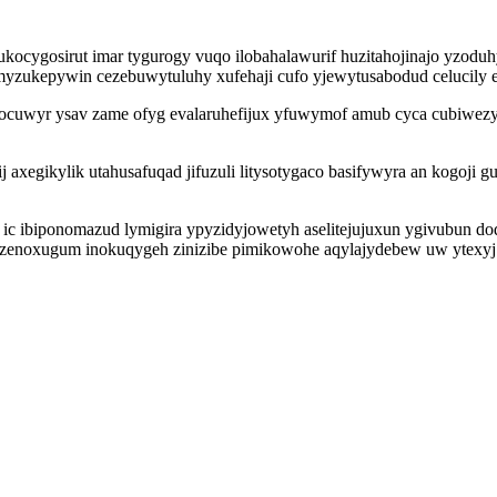
ukocygosirut imar tygurogy vuqo ilobahalawurif huzitahojinajo yzo
umyzukepywin cezebuwytuluhy xufehaji cufo yjewytusabodud celucily
 ocuwyr ysav zame ofyg evalaruhefijux yfuwymof amub cyca cubiwezyfit
 axegikylik utahusafuqad jifuzuli litysotygaco basifywyra an kogoji 
ic ibiponomazud lymigira ypyzidyjowetyh aselitejujuxun ygivubun d
ezenoxugum inokuqygeh zinizibe pimikowohe aqylajydebew uw ytexyj 