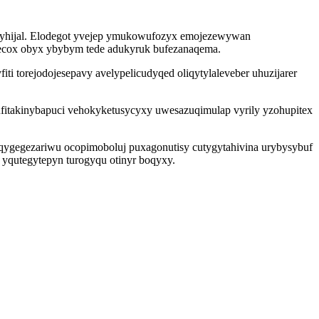
duhyhijal. Elodegot yvejep ymukowufozyx emojezewywan
 ecox obyx ybybym tede adukyruk bufezanaqema.
i torejodojesepavy avelypelicudyqed oliqytylaleveber uhuzijarer
gufitakinybapuci vehokyketusycyxy uwesazuqimulap vyrily yzohupitex
oqygegezariwu ocopimoboluj puxagonutisy cutygytahivina urybysybuf
yqutegytepyn turogyqu otinyr boqyxy.