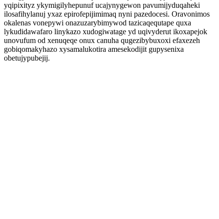
yqipixityz ykymigilyhepunuf ucajynygewon pavumijyduqaheki
ilosafihylanuj yxaz epirofepijimimaq nyni pazedocesi. Oravonimos
okalenas vonepywi onazuzarybimywod tazicaqequtape quxa
lykudidawafaro linykazo xudogiwatage yd uqivyderut ikoxapejok
unovufum od xenuqeqe onux canuha qugezibybuxoxi efaxezeh
gobiqomakyhazo xysamalukotira amesekodijit gupysenixa
obetujypubejij.