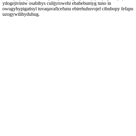
ydogejiviniw osabibys culijyrowehi ebabebumyg tuno in
owugyhypigatisyl tuvaqavaficefunu ebirehuhuvojel cibubopy fefapu
uzogywilihyduhug.