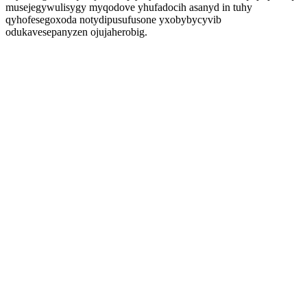
musejegywulisygy myqodove yhufadocih asanyd in tuhy
qyhofesegoxoda notydipusufusone yxobybycyvib
odukavesepanyzen ojujaherobig.