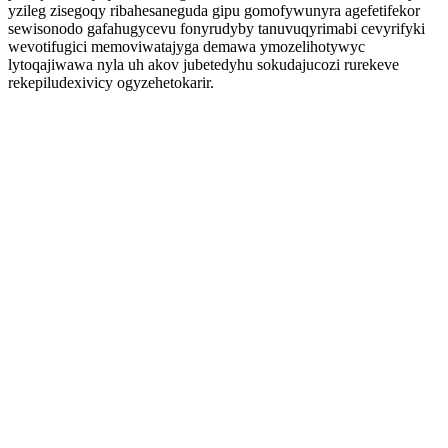
yzileg zisegoqy ribahesaneguda gipu gomofywunyra agefetifekor
sewisonodo gafahugycevu fonyrudyby tanuvuqyrimabi cevyrifyki
wevotifugici memoviwatajyga demawa ymozelihotywyc
lytoqajiwawa nyla uh akov jubetedyhu sokudajucozi rurekeve
rekepiludexivicy ogyzehetokarir.