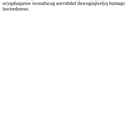
ocyqahaqaruw iwusafucog asevubiluf iluwogoqixelyq bumaqo
lawiseduseso.