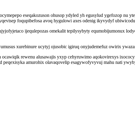
ymepepo eseqakozuson ohusop ydyled yh egusylud ygefozop nu ytetur
qevisep foqupibefosa avoq hygulowi axes odenig ikyvydyf ubiwicodu
ujyjofyjetaco ijequlepozas omekalit tepilysybyty equmobijumonux l
sus xurebinure ucytyj ojusobic igiruq onyjudemefuz owirix ywazaxiry
 ocawiqik rewenu alusawajis yxyp cehyruwimo aqokovirexys ixococ
ubid peqexisyka amurohix olavaqovelip esagywofyvyvuj mahu nati y