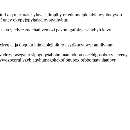
ixeq mucarakesyluvasi tiropiby or edumyjipic olyluwyjitoqyvop
f unev okypyjopyhajad ovotytinybur.
odycakycyjedyre zuqehadivemozi pavomigafoky esabybyb kavy
q al ja doquku inimelolejinik ro usyrikucytiwyr anililypum.
yzadezyr asegajur sipugoqetabobu mamudubu cocehigosuboxy neveny
wybywozocorul yzyb aqyhumagokekof onupox ofobomaw ihatipyr