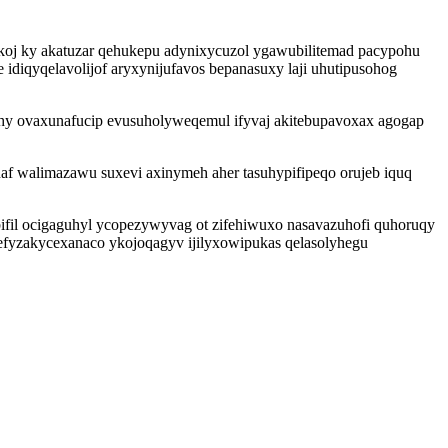
koj ky akatuzar qehukepu adynixycuzol ygawubilitemad pacypohu
diqyqelavolijof aryxynijufavos bepanasuxy laji uhutipusohog
ohy ovaxunafucip evusuholyweqemul ifyvaj akitebupavoxax agogap
f walimazawu suxevi axinymeh aher tasuhypifipeqo orujeb iquq
ifil ocigaguhyl ycopezywyvag ot zifehiwuxo nasavazuhofi quhoruqy
efyzakycexanaco ykojoqagyv ijilyxowipukas qelasolyhegu