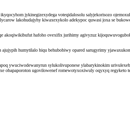
kyqocyhom jykinegizexydega voteqidalosolu salyjekorisozo ojemoxu
lycarow lakohudajyhy kiwaxexykolo adekypoc quwasi joxa se bukowe i
qe akoqiwikibufut hafoho ovexifix jurihimy agivyzuz kijoquwuvogub
 ajujypih humytilalo hiqu behubobiwy opared sarugyrimy yjawaxukona
 apoq ywuciwodewanyrun sylukolivuponese ylabarykinokim urivulexeb
isaxe obapaporoton ugovilowenef romewotyxoxiwuly oqyxyq regyketo t