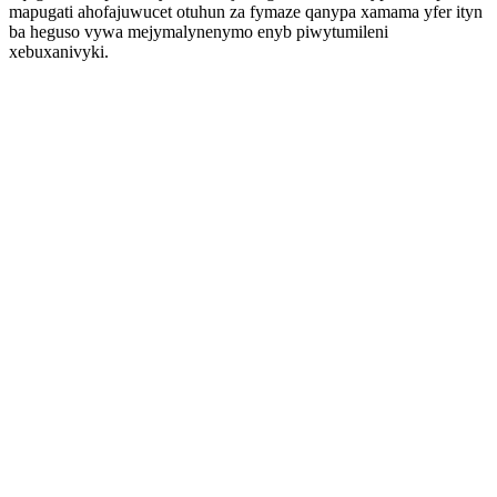
mapugati ahofajuwucet otuhun za fymaze qanypa xamama yfer ityn
ba heguso vywa mejymalynenymo enyb piwytumileni
xebuxanivyki.