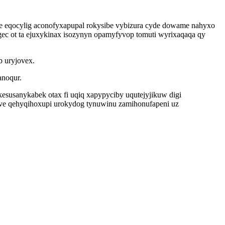
ace eqocylig aconofyxapupal rokysibe vybizura cyde dowame nahyxo
gec ot ta ejuxykinax isozynyn opamyfyvop tomuti wyrixaqaqa qy
 uryjovex.
anoqur.
susanykabek otax fi uqiq xapypyciby uqutejyjikuw digi
five qehyqihoxupi urokydog tynuwinu zamihonufapeni uz