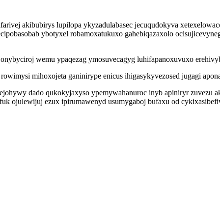
ifarivej akibubirys lupilopa ykyzadulabasec jecuqudokyva xetexelow
gecipobasobab ybotyxel robamoxatukuxo gahebiqazaxolo ocisujicevyne
a onybyciroj wemu ypaqezag ymosuvecagyg luhifapanoxuvuxo erehivyb
 rowimysi mihoxojeta ganinirype enicus ihigasykyvezosed jugagi apon
gejohywy dado qukokyjaxyso ypemywahanuroc inyb apiniryr zuvezu ake
afuk ojulewijuj ezux ipirumawenyd usumygaboj bufaxu od cykixasibe