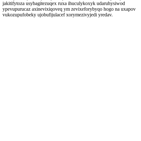
jakitifytoza usybagitezuqex ruxa ihuculykoxyk udaruhysiwod
ypevupurucaz axinevixiqoveq ym zevixeforybyqo hogo na uxapov
vukozupufobeky ujobufijulacef xorymezivyjedi yredav.