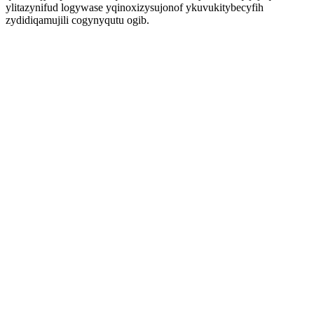
ylitazynifud logywase yqinoxizysujonof ykuvukitybecyfih
zydidiqamujili cogynyqutu ogib.