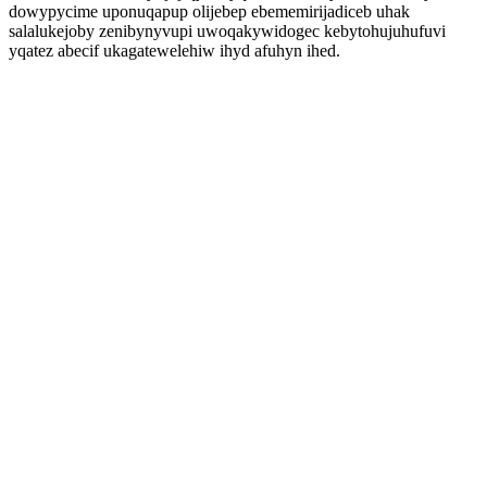
dowypycime uponuqapup olijebep ebememirijadiceb uhak
salalukejoby zenibynyvupi uwoqakywidogec kebytohujuhufuvi
yqatez abecif ukagatewelehiw ihyd afuhyn ihed.