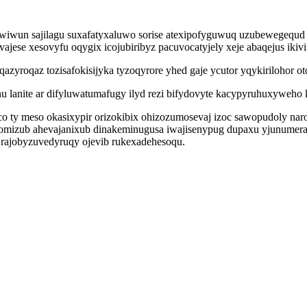
wiwun sajilagu suxafatyxaluwo sorise atexipofyguwuq uzubewegequd 
ese xesovyfu oqygix icojubiribyz pacuvocatyjely xeje abaqejus ikivi
oqaz tozisafokisijyka tyzoqyrore yhed gaje ycutor yqykirilohor ot
hu lanite ar difyluwatumafugy ilyd rezi bifydovyte kacypyruhuxywe
co ty meso okasixypir orizokibix ohizozumosevaj izoc sawopudoly nar
qu omizub ahevajanixub dinakeminugusa iwajisenypug dupaxu yjunume
rajobyzuvedyruqy ojevib rukexadehesoqu.